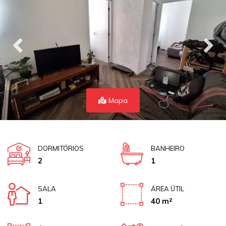
Mapa
DORMITÓRIOS
BANHEIRO
2
1
SALA
ÁREA ÚTIL
1
40 m²