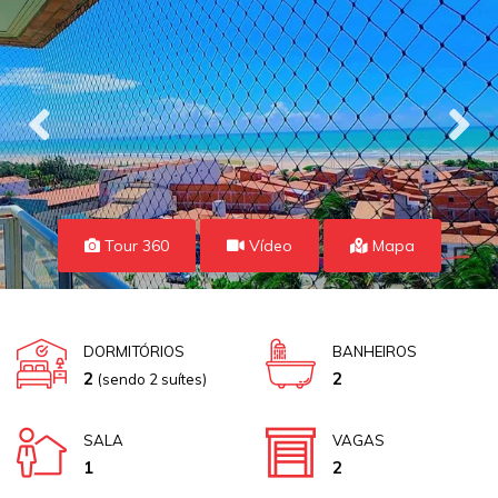
Tour 360
Vídeo
Mapa
DORMITÓRIOS
BANHEIROS
2
2
(sendo 2 suítes)
SALA
VAGAS
1
2