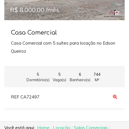
R$ 8.000,00 /mês
Casa Comercial
Casa Comercial com 5 suítes para locação no Edson
Queiroz
5
5
6
744
Dormitório(s)
Vaga(s)
Banheiro(s)
M²
REF CA72497
Você está aqui:
Home
Locação
Salas Comerciais