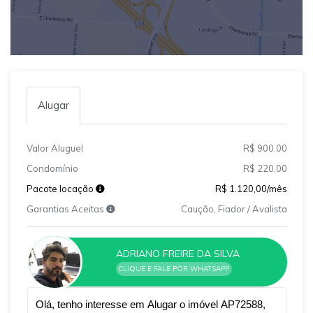
Alugar
Valor Aluguel
R$ 900,00
Condomínio
R$ 220,00
Pacote locação
R$ 1.120,00/mês
Garantias Aceitas
Caução, Fiador / Avalista
ADRIANO FREIRE DA SILVA
CLIQUE E FALE POR WHATSAPP
Qual o melhor dia e horário pra você?