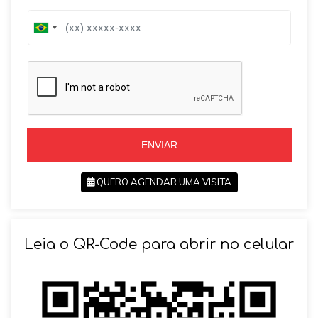
B
r
B
a
r
z
a
i
z
l
i
+
l
5
+
5
5
5
ENVIAR
QUERO AGENDAR UMA VISITA
SOLICITAR AGENDAMENTO
Leia o QR-Code para abrir no celular
VOLTAR