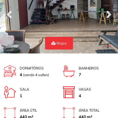
Mapa
DORMITÓRIOS
BANHEIROS
4
7
(sendo 4 suítes)
SALA
VAGAS
1
4
ÁREA ÚTIL
ÁREA TOTAL
440 m²
440 m²