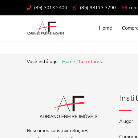
(85) 3013 2400
(85) 98113 3290
come
Home
Compra
Você está aqui:
Home
Corretores
Insti
Alugar
Buscamos construir relações
Comprar