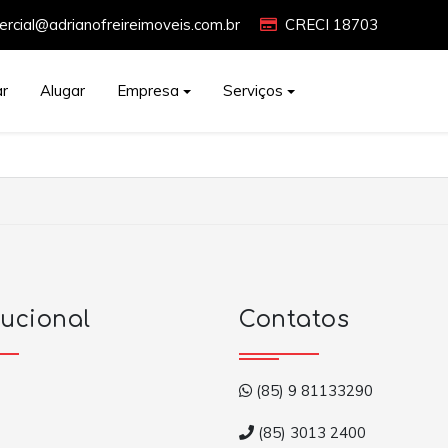
rcial@adrianofreireimoveis.com.br
CRECI 18703
r
Alugar
Empresa
Serviços
tucional
Contatos
(85) 9 81133290
(85) 3013 2400