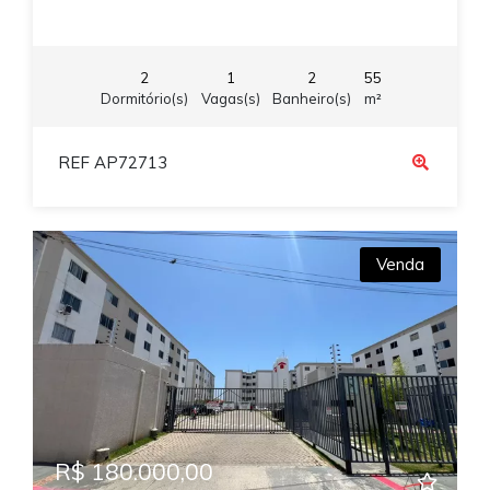
2
1
2
55
Dormitório(s)
Vagas(s)
Banheiro(s)
m²
REF AP72713
Venda
R$ 180.000,00