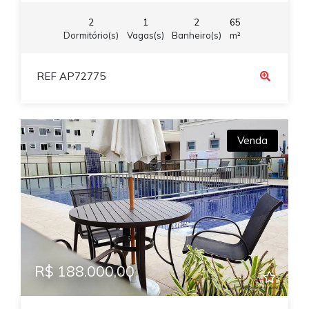
2
1
2
65
Dormitório(s)
Vagas(s)
Banheiro(s)
m²
REF AP72775
Venda
R$ 188.000,00