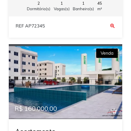
2
1
1
45
Dormitório(s)
Vagas(s)
Banheiro(s)
m²
REF AP72345
Venda
R$ 160.000,00