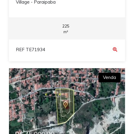
Village - Paraipaba
225
m²
REF TE71934
Venda
R$ 45.000,00