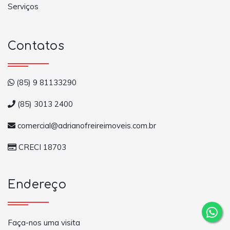
Serviços
Contatos
(85) 9 81133290
(85) 3013 2400
comercial@adrianofreireimoveis.com.br
CRECI 18703
Endereço
Faça-nos uma visita