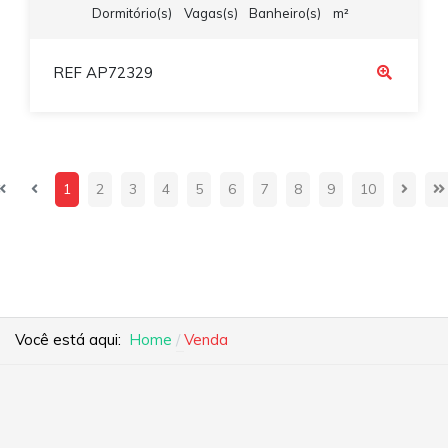
Dormitório(s)
Vagas(s)
Banheiro(s)
m²
REF AP72329
1
2
3
4
5
6
7
8
9
10
Você está aqui:
Home
Venda