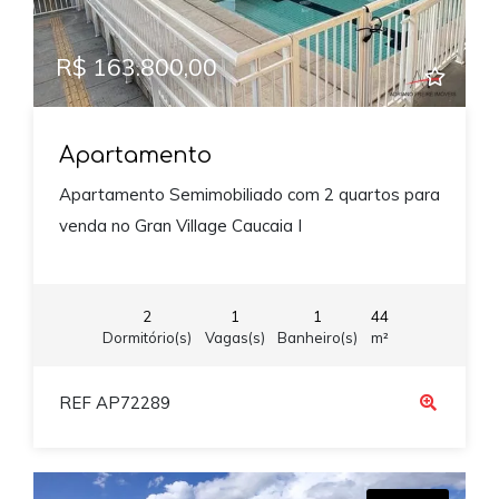
R$ 163.800,00
Apartamento
Apartamento Semimobiliado com 2 quartos para
venda no Gran Village Caucaia I
2
1
1
44
Dormitório(s)
Vagas(s)
Banheiro(s)
m²
REF AP72289