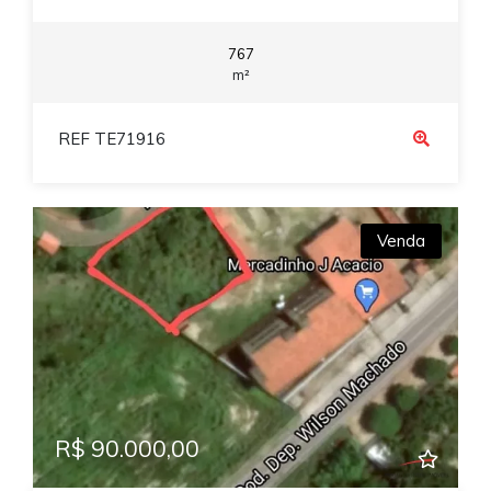
767
m²
REF TE71916
Venda
R$ 90.000,00