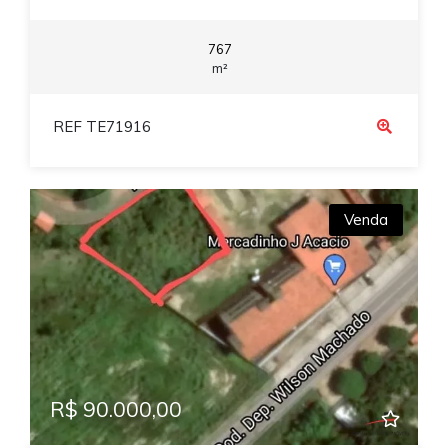
767
m²
REF TE71916
Venda
R$ 90.000,00