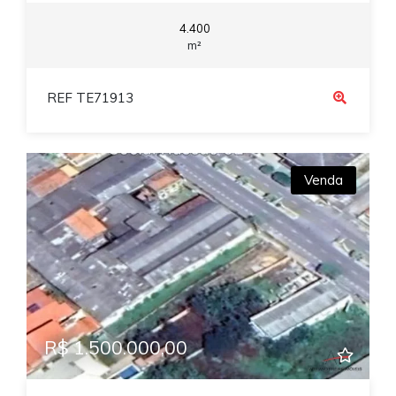
4.400
m²
REF TE71913
Venda
R$ 1.500.000,00