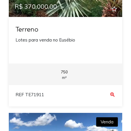
R$ 370.000,00
Terreno
Lotes para venda no Eusébio
750
m²
REF TE71911
Venda