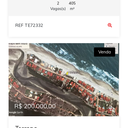
2
405
Vagas(s)
m²
REF TE72332
Venda
R$ 200.000,00