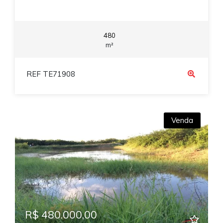
480
m²
REF TE71908
Venda
R$ 480.000,00