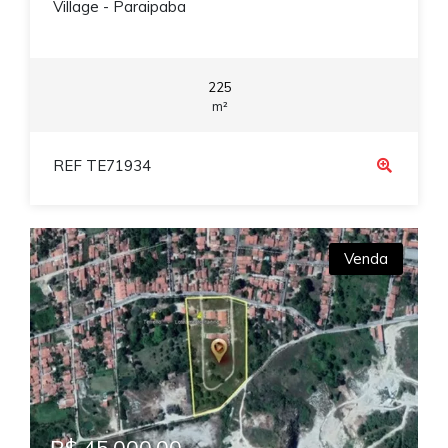
Village - Paraipaba
225
m²
REF TE71934
Venda
R$ 45.000,00