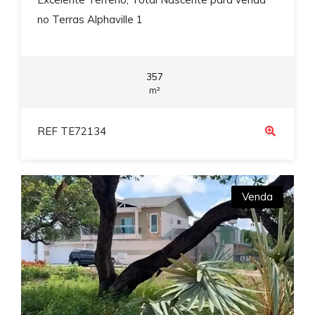
no Terras Alphaville 1
357
m²
REF TE72134
Venda