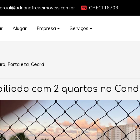
rcial@adrianofreireimoveis.com.br
CRECI 18703
r
Alugar
Empresa
Serviços
uro, Fortaleza, Ceará
liado com 2 quartos no Cond