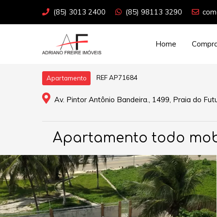
(85) 3013 2400
(85) 98113 3290
come
Home
Compra
REF AP71684
Apartamento
Av. Pintor Antônio Bandeira., 1499, Praia do Fut
Apartamento todo mobi