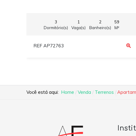
3
1
2
59
Dormitório(s)
Vaga(s)
Banheiro(s)
M²
REF AP72763
Você está aqui:
Home
Venda
Terrenos
Apartame
Insti