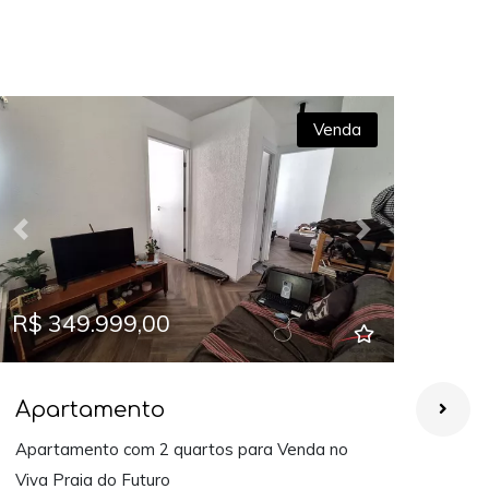
Venda
Previous
Next
Prev
R$ 349.999,00
R$ 
Apartamento
Ap
Apartamento com 2 quartos para Venda no
Apar
Viva Praia do Futuro
para