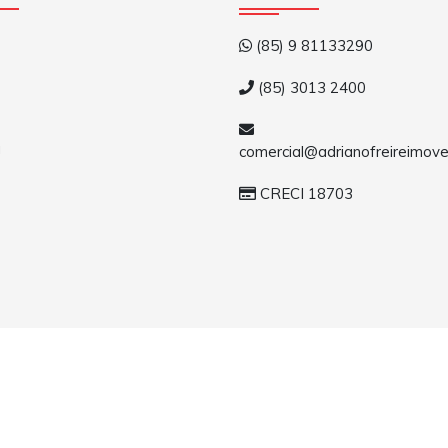
(85) 9 81133290
(85) 3013 2400
a
comercial@adrianofreireimove
CRECI 18703
(85) 3013 2400. Todos os direitos reservados.