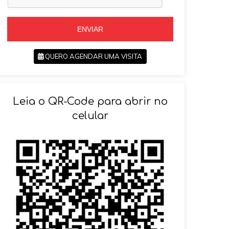
+
5
5
5
ENVIAR
QUERO AGENDAR UMA VISITA
SOLICITAR AGENDAMENTO
Leia o QR-Code para abrir no
VOLTAR
celular