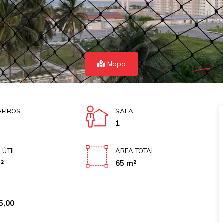
Mapa
EIROS
SALA
1
 ÚTIL
ÁREA TOTAL
²
65 m²
5,00