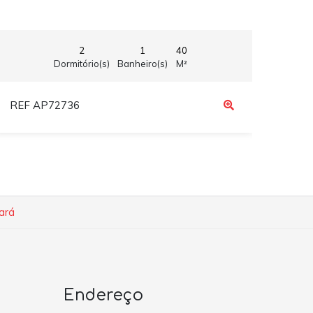
2
1
40
Dormitório(s)
Banheiro(s)
M²
REF AP72736
REF
ará
Endereço