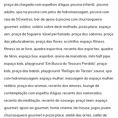
praça da chegada com espelhos d’água, piscina infantil, piscina
adulto, spa na piscina com jatos de hidromassagem, piscina com
raia de 50 metros, bar de apoio à piscina com churrasqueira
gourmet, solário, solário sobre deck molhado, pizza place, espaço
zen, praça da fogueira, túnel perfumado, praça dos sabores, praça
das jabuticabeiras, praça das flores, ecotrilha, espaço fitness,
fitness ao ar livre, quadra esportiva, recanto dos esportes, quadra
de tênis, espaço box, espiribol, arena de manobras, míni half pipe,
espaço kids, playground “Em Busca do Tesouro Perdido”, praça
kids, praça das babás, playground “Refúgio do Tarzan”,sauna, spa
com hidromassagem, espaço mulher, massagem do espaço mulher,
redário, praça dos aromas, recanto dos amores, lounge de
contemplação com espelho d’água, recanto dos namorados,
recanto da meditação, recanto do sossego, praça teen, espaço
gourmet, apoio ao gourmet, home cinema, lan house, jogos jovem,
churrasqueira gourmet e pizza place, ateliê das artes, salão de