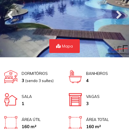
Mapa
DORMITÓRIOS
BANHEIROS
3
4
(sendo 3 suítes)
SALA
VAGAS
1
3
ÁREA ÚTIL
ÁREA TOTAL
160 m²
160 m²