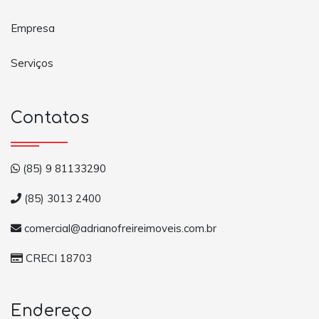
Empresa
Serviços
Contatos
(85) 9 81133290
(85) 3013 2400
comercial@adrianofreireimoveis.com.br
CRECI 18703
Endereço