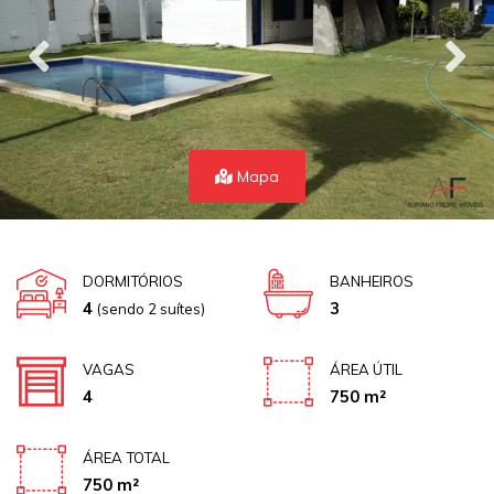
Mapa
DORMITÓRIOS
BANHEIROS
4
3
(sendo 2 suítes)
VAGAS
ÁREA ÚTIL
4
750 m²
ÁREA TOTAL
750 m²