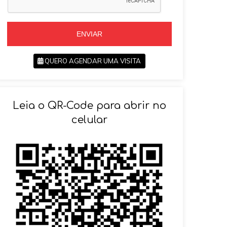
+
5
5
5
ENVIAR
QUERO AGENDAR UMA VISITA
SOLICITAR AGENDAMENTO
Leia o QR-Code para abrir no
VOLTAR
celular