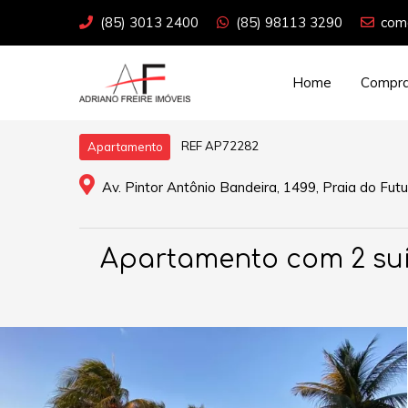
(85) 3013 2400
(85) 98113 3290
come
Home
Compra
REF AP72282
Apartamento
Av. Pintor Antônio Bandeira, 1499, Praia do Futu
Apartamento com 2 suí