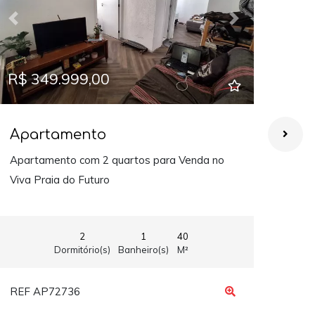
Previous
Next
Prev
R$ 349.999,00
R$ 
Apartamento
Ap
Apartamento com 2 quartos para Venda no
Apar
Viva Praia do Futuro
para
2
1
40
Dormitório(s)
Banheiro(s)
M²
REF AP72736
REF