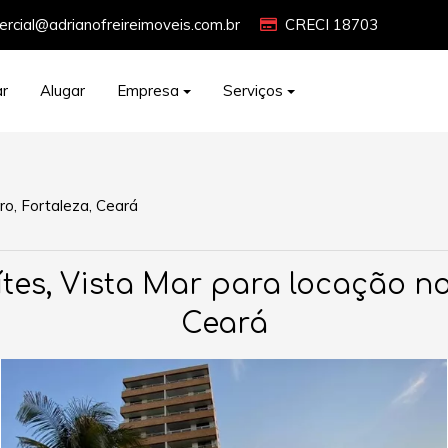
rcial@adrianofreireimoveis.com.br
CRECI 18703
r
Alugar
Empresa
Serviços
ro, Fortaleza, Ceará
tes, Vista Mar para locação n
Ceará