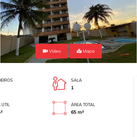
Vídeo
Mapa
EIROS
SALA
1
 ÚTIL
ÁREA TOTAL
²
65 m²