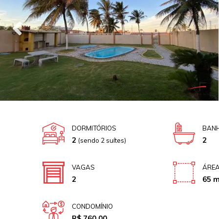
DORMITÓRIOS
BANH
2
2
(sendo 2 suítes)
VAGAS
ÁREA
2
65 m
CONDOMÍNIO
R$ 760,00