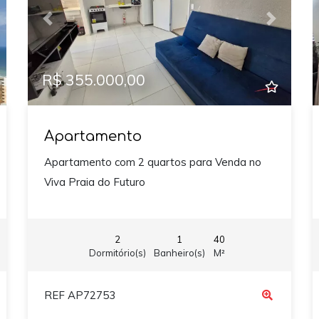
xt
Previous
Next
R$ 355.000,00
Apartamento
Apartamento com 2 quartos para Venda no
Viva Praia do Futuro
2
1
40
Dormitório(s)
Banheiro(s)
M²
REF AP72753