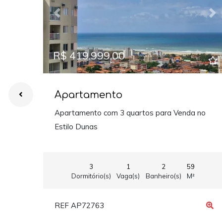
Previous
Ne
R$ 419.999,00
Apartamento
Apartamento com 3 quartos para Venda no
Estilo Dunas
3
1
2
59
Dormitório(s)
Vaga(s)
Banheiro(s)
M²
REF AP72763