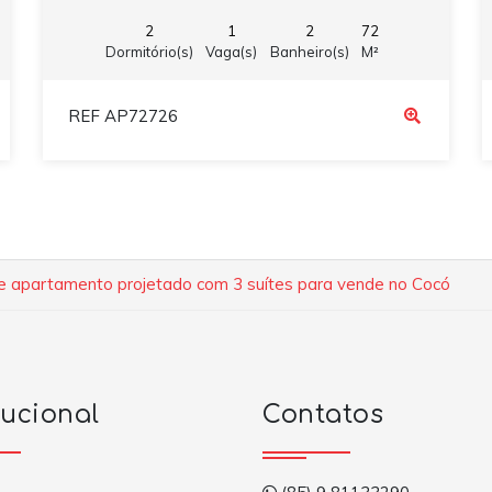
2
1
2
72
Dormitório(s)
Vaga(s)
Banheiro(s)
M²
REF AP72726
e apartamento projetado com 3 suítes para vende no Cocó
tucional
Contatos