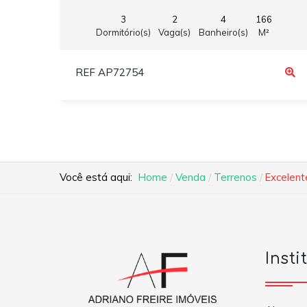
3
2
4
166
Dormitório(s)
Vaga(s)
Banheiro(s)
M²
REF AP72754
Você está aqui:
Home
Venda
Terrenos
Excelent
Insti