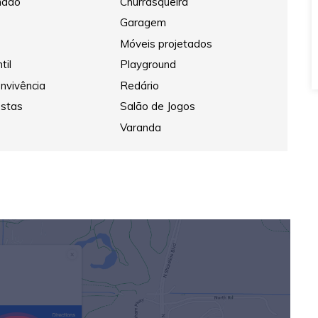
nado
Churrasqueira
Garagem
Móveis projetados
til
Playground
nvivência
Redário
estas
Salão de Jogos
Varanda