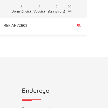
2
2
2
90
Dormitório(s)
Vaga(s)
Banheiro(s)
M²
REF AP72602
REF
Endereço