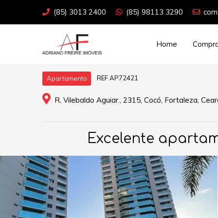
(85) 3013 2400
(85) 98113 3290
come
Home
Compra
REF AP72421
Apartamento
R. Vilebaldo Aguiar., 2315, Cocó, Fortaleza, Cear
Excelente apartam