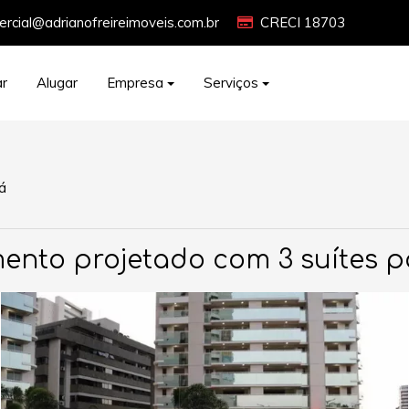
rcial@adrianofreireimoveis.com.br
CRECI 18703
r
Alugar
Empresa
Serviços
á
ento projetado com 3 suítes 