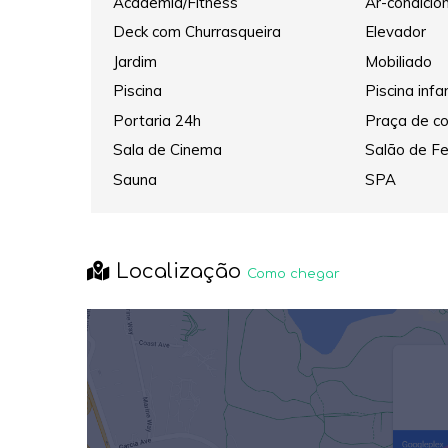
Academia/Fitness
Ar-condicio
Deck com Churrasqueira
Elevador
Jardim
Mobiliado
Piscina
Piscina infan
Portaria 24h
Praça de co
Sala de Cinema
Salão de F
Sauna
SPA
Localização
Como chegar