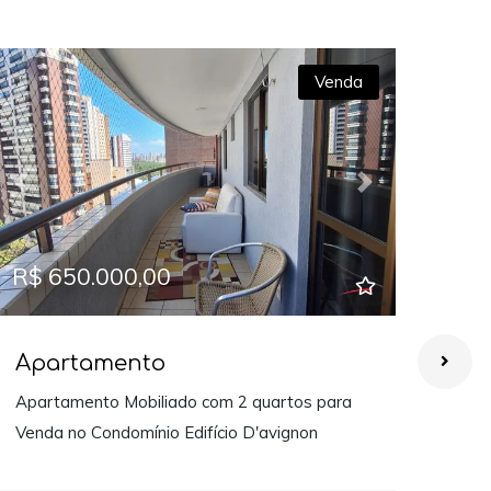
Venda
Previous
Next
Prev
R$ 650.000,00
R$ 
Apartamento
Ap
Apartamento Mobiliado com 2 quartos para
Exce
Venda no Condomínio Edifício D'avignon
com 