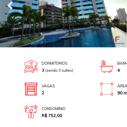
DORMITÓRIOS
BANH
3
4
(sendo 3 suítes)
VAGAS
ÁREA
2
90 m
CONDOMÍNIO
R$ 752,00