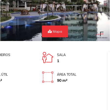
Mapa
EIROS
SALA
1
 ÚTIL
ÁREA TOTAL
²
90 m²