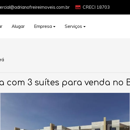
rcial@adrianofreireimoveis.com.br
CRECI 18703
r
Alugar
Empresa
Serviços
rá
a com 3 suítes para venda no 