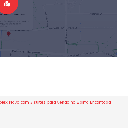
lex Nova com 3 suítes para venda no Bairro Encantada