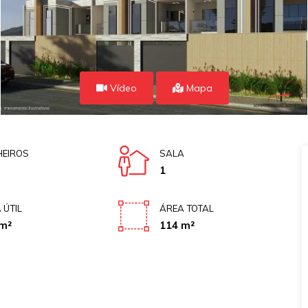
Vídeo
Mapa
EIROS
SALA
1
 ÚTIL
ÁREA TOTAL
m²
114 m²