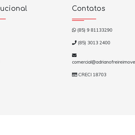
tucional
Contatos
(85) 9 81133290
(85) 3013 2400
a
comercial@adrianofreireimove
CRECI 18703