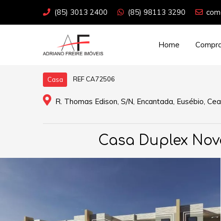
(85) 3013 2400
(85) 98113 3290
come
Home
Compra
REF CA72506
Casa
R. Thomas Edison, S/N, Encantada, Eusébio, Cea
Casa Duplex Nov