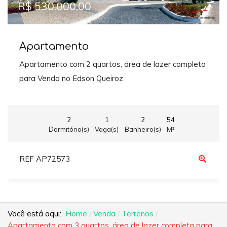
R$ 530.000,00
Apartamento
Apartamento com 2 quartos, área de lazer completa
para Venda no Edson Queiroz
2
1
2
54
Dormitório(s)
Vaga(s)
Banheiro(s)
M²
REF AP72573
Você está aqui:
Home
Venda
Terrenos
Apartamento com 3 quartos, área de lazer completa para