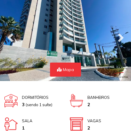
Mapa
DORMITÓRIOS
BANHEIROS
3
2
(sendo 1 suíte)
SALA
VAGAS
1
2