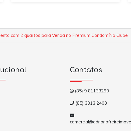
ento com 2 quartos para Venda no Premium Condomínio Clube
tucional
Contatos
(85) 9 81133290
(85) 3013 2400
a
comercial@adrianofreireimove