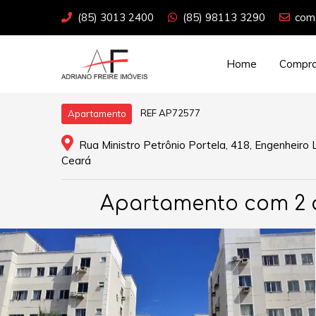
(85) 3013 2400
(85) 98113 3290
come
Home
Compra
REF AP72577
Apartamento
Rua Ministro Petrônio Portela, 418, Engenheiro 
Ceará
Apartamento com 2 