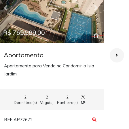
Previous
Next
Prev
R$ 769.999,00
R$ 
Apartamento
Ap
Apartamento para Venda no Condomínio Isla
Exce
Jardim.
Cond
2
2
2
70
Dormitório(s)
Vaga(s)
Banheiro(s)
M²
REF AP72672
REF