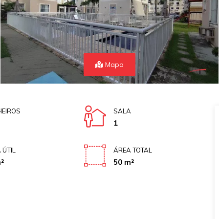
Mapa
EIROS
SALA
1
 ÚTIL
ÁREA TOTAL
²
50 m²