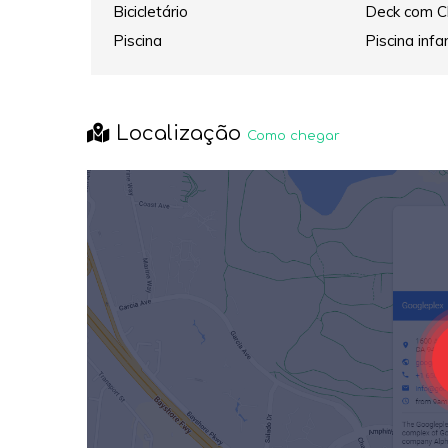
Bicicletário
Deck com C
Piscina
Piscina infan
Localização
Como chegar