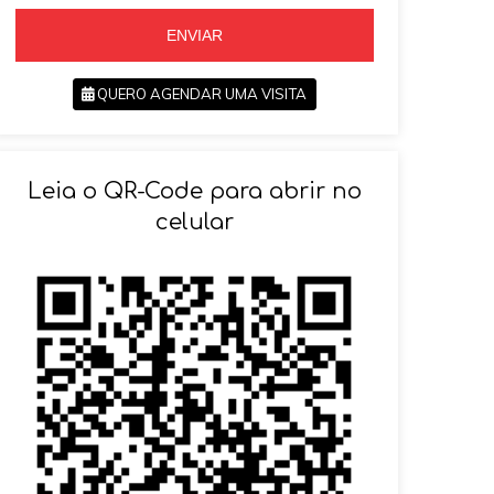
5
ENVIAR
QUERO AGENDAR UMA VISITA
SOLICITAR AGENDAMENTO
Leia o QR-Code para abrir no
VOLTAR
celular