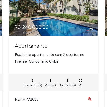
xt
Previous
Next
R$ 240.000,00
Apartamento
Excelente apartamento com 2 quartos no
Premier Condomínio Clube
2
1
1
50
Dormitório(s)
Vaga(s)
Banheiro(s)
M²
REF AP72683