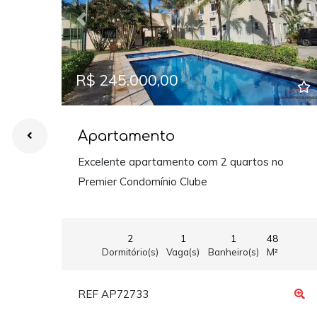
Previous
Ne
R$ 245.000,00
Apartamento
Excelente apartamento com 2 quartos no
Premier Condomínio Clube
2
1
1
48
Dormitório(s)
Vaga(s)
Banheiro(s)
M²
REF AP72733