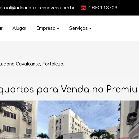
rcial@adrianofreireimoveis.com.br
CRECI 18703
r
Alugar
Empresa
Serviços
Luciano Cavalcante, Fortaleza,
quartos para Venda no Premi