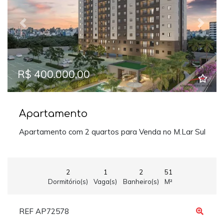
Previous
Next
R$ 400.000,00
Apartamento
Apartamento com 2 quartos para Venda no M.Lar Sul
2
1
2
51
Dormitório(s)
Vaga(s)
Banheiro(s)
M²
REF AP72578