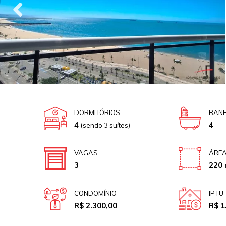
DORMITÓRIOS
BANH
4
4
(sendo 3 suítes)
VAGAS
ÁREA
3
220 
CONDOMÍNIO
IPTU
R$ 2.300,00
R$ 1