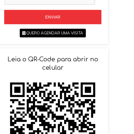
+
5
5
5
ENVIAR
QUERO AGENDAR UMA VISITA
SOLICITAR AGENDAMENTO
Leia o QR-Code para abrir no
VOLTAR
celular