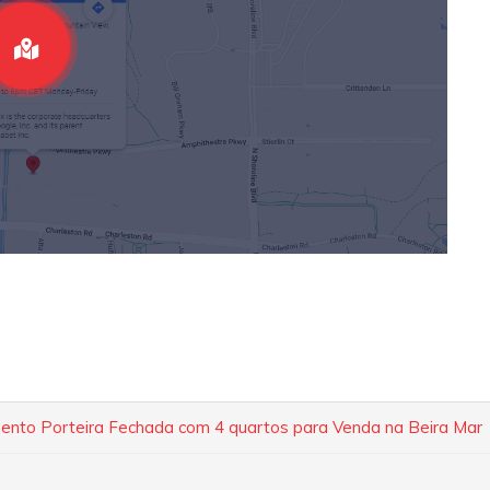
nto Porteira Fechada com 4 quartos para Venda na Beira Mar