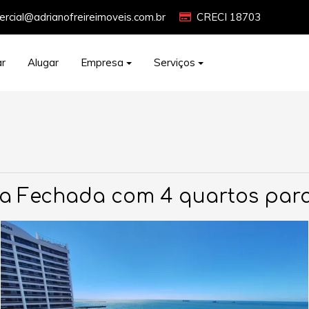
rcial@adrianofreireimoveis.com.br
CRECI 18703
r
Alugar
Empresa
Serviços
a Fechada com 4 quartos par