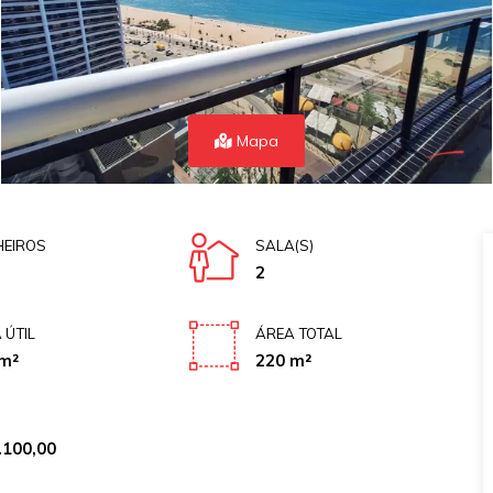
Mapa
EIROS
SALA(S)
2
 ÚTIL
ÁREA TOTAL
m²
220 m²
.100,00