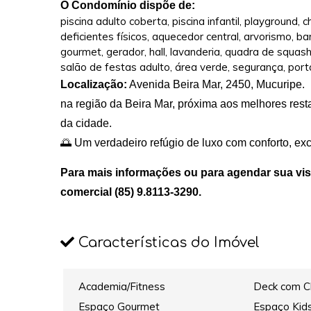
O Condomínio dispõe de:
piscina adulto coberta, piscina infantil, playground,
deficientes físicos, aquecedor central, arvorismo, ba
gourmet, gerador, hall, lavanderia, quadra de squash
salão de festas adulto, área verde, segurança, port
Localização:
Avenida Beira Mar, 2450, Mucuripe.
na região da Beira Mar, próxima aos melhores resta
da cidade.
🌅 Um verdadeiro refúgio de luxo com conforto, ex
Para mais informações ou para agendar sua vis
comercial (85) 9.8113-3290.
Características do Imóvel
Academia/Fitness
Deck com C
Espaço Gourmet
Espaço Kid