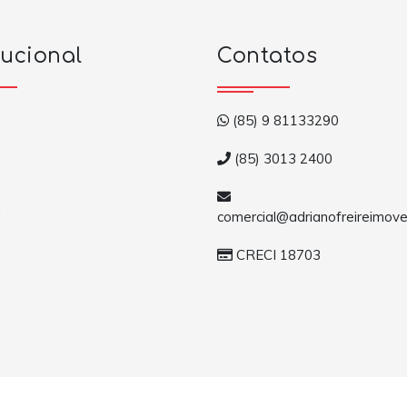
tucional
Contatos
(85) 9 81133290
(85) 3013 2400
a
comercial@adrianofreireimove
CRECI 18703