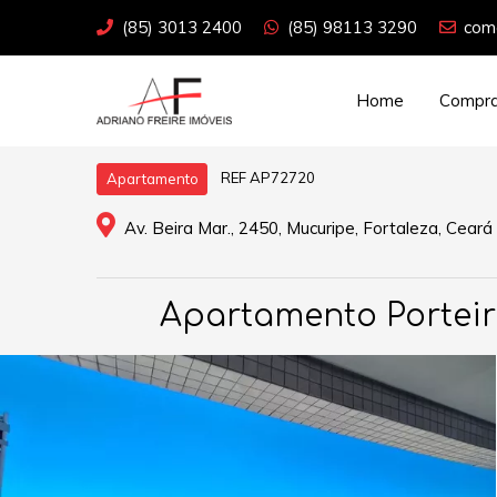
(85) 3013 2400
(85) 98113 3290
come
Home
Compra
REF AP72720
Apartamento
Av. Beira Mar., 2450, Mucuripe, Fortaleza, Ceará
Apartamento Porteir